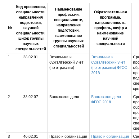
Код профессии,
Наименование
специальности,
Образовательная
профессии,
направления
программа,
специальности,
подготовки,
направленность,
направления
№
научной
профиль, шифр и
подготовки,
специальности,
наименование
наименование
шифр группы
научной
группы научных
научных
специальности
специальностей
специальностей
1
38.02.01
Экономика и
Экономика и
Ср
бухгалтерский учет
бухгалтерский учет
пр
(по отраслям)
(по отраслям) ФГОС
обр
2018
пр
под
сп
сре
2
38.02.07
Банковское дело
Банковское дело
Ср
ФГОС 2018
пр
обр
пр
под
сп
сре
3
40.02.01
Право и организация
Право и организация
Ср