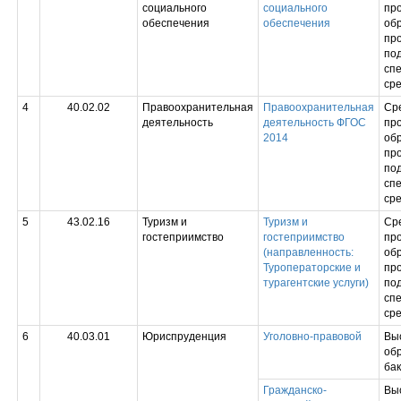
социального
социального
пр
обеспечения
обеспечения
обр
пр
под
сп
сре
4
40.02.02
Правоохранительная
Правоохранительная
Ср
деятельность
деятельность ФГОС
пр
2014
обр
пр
под
сп
сре
5
43.02.16
Туризм и
Туризм и
Ср
гостеприимство
гостеприимство
пр
(направленность:
обр
Туроператорские и
пр
турагентские услуги)
под
сп
сре
6
40.03.01
Юриспруденция
Уголовно-правовой
Вы
обр
ба
Гражданско-
Вы