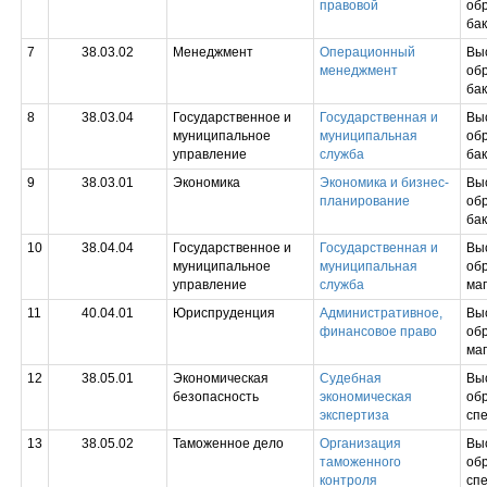
правовой
обр
ба
7
38.03.02
Менеджмент
Операционный
Вы
менеджмент
обр
ба
8
38.03.04
Государственное и
Государственная и
Вы
муниципальное
муниципальная
обр
управление
служба
ба
9
38.03.01
Экономика
Экономика и бизнес-
Вы
планирование
обр
ба
10
38.04.04
Государственное и
Государственная и
Вы
муниципальное
муниципальная
обр
управление
служба
ма
11
40.04.01
Юриспруденция
Административное,
Вы
финансовое право
обр
ма
12
38.05.01
Экономическая
Судебная
Вы
безопасность
экономическая
обр
экспертиза
сп
13
38.05.02
Таможенное дело
Организация
Вы
таможенного
обр
контроля
сп