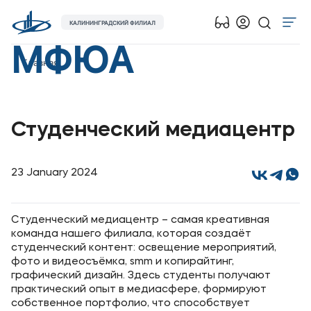
КАЛИНИНГРАДСКИЙ ФИЛИАЛ
МФЮА
Об университете
Главная
Лицензии и документы
Сведения об образовательной организации
Студенческий медиацентр
Абитуриенту
Музейно-выставочный центр МФЮА
Наука
23 January 2024
Абитуриентам
Студенческий медиацентр – самая креативная
команда нашего филиала, которая создаёт
студенческий контент: освещение мероприятий,
Студентам
фото и видеосъёмка, smm и копирайтинг,
графический дизайн. Здесь студенты получают
практический опыт в медиасфере, формируют
Выпускникам
собственное портфолио, что способствует