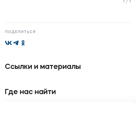
1 / 1
Карьера
ПОДЕЛИТЬСЯ
Приемная комиссия
+7 (495) 221-10-01
+7 (800) 200-80-66
Ссылки и материалы
Полезное
Об образовательной организации
Где нас найти
Банковские реквизиты
Мы в соцсетях