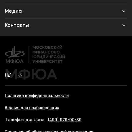
Наука
Институт дополнительного образования
Среднее профессиональное образование
Медиа
Высшее образование
Объявления
Контакты
Дополнительное образование
Новости
Банковские реквизиты
Карьера
МФЮА
Политика конфиденциальности
Версия для слабовидящих
(499) 979-00-89
Телефон доверия
Сведения об образовательной организации