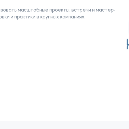
зовать масштабные проекты: встречи и мастер-
вки и практики в крупных компаниях.
ое
Мы в соцсетях
овательной организации
ие реквизиты