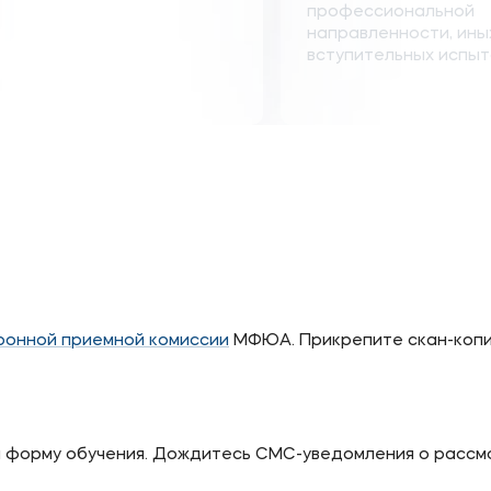
профессиональной
направленности, ины
вступительных испытан
ронной приемной комиссии
МФЮА. Прикрепите скан-копии
и форму обучения. Дождитесь СМС-уведомления о рассм