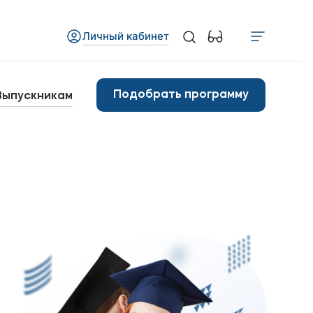
Личный кабинет
Медиа
бъявления
Подобрать программу
Выпускникам
овости
Контакты
анковские реквизиты
арьера