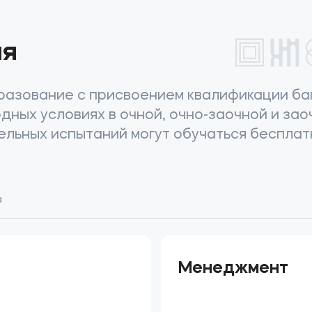
ия
азование с присвоением квалификации бак
дных условиях в очной, очно-заочной и за
тельных испытаний могут обучаться беспла
а
Менеджмент