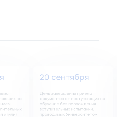
я
20 сентября
иема
День завершения приема
упающих на
документов от поступающих на
ением
обучение без прохождения
упительных
вступительных испытаний,
 и (или)
проводимых Университетом