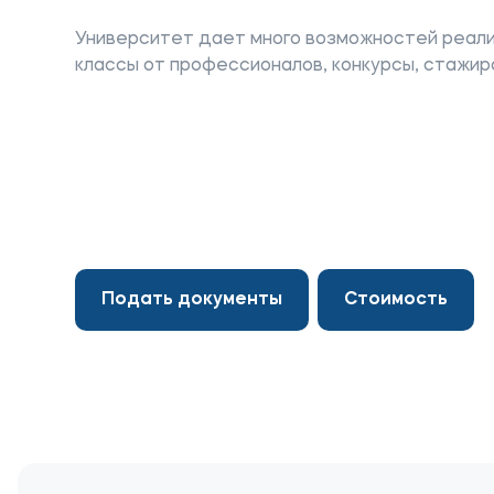
Университет дает много возможностей реали
классы от профессионалов, конкурсы, стажиро
Приемная комиссия
Полезн
+7 (495) 221-10-01
Об образ
+7 (800) 200-80-66
Банковск
Подать документы
Стоимость