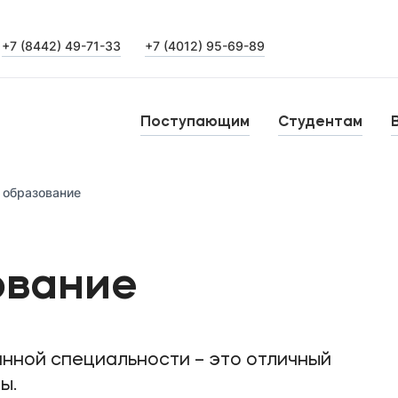
+7 (8442) 49-71-33
+7 (4012) 95-69-89
Выпускникам
Карьера
О
Поступающим
Студентам
Институт дополнительного образования
Н
 образование
Уровни образования
Среднее профессиональное образование
Б
ование
Высшее образование
К
Дополнительное образование
нной специальности – это отличный
ы.