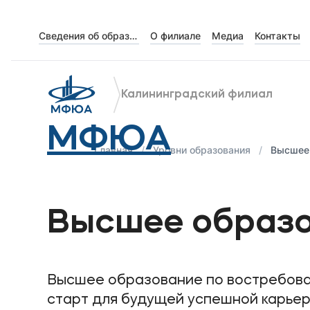
Сведения об образовательной организации
О филиале
Медиа
Контакты
Об университете
Лицензии и документы
Калининградский филиал
Сведения об образовательной организации
МФЮА
Абитуриенту
Главная
Уровни образования
Высшее
Музейно-выставочный центр МФЮА
Наука
Высшее образ
Абитуриентам
Высшее образование по востребова
Студентам
старт для будущей успешной карьер