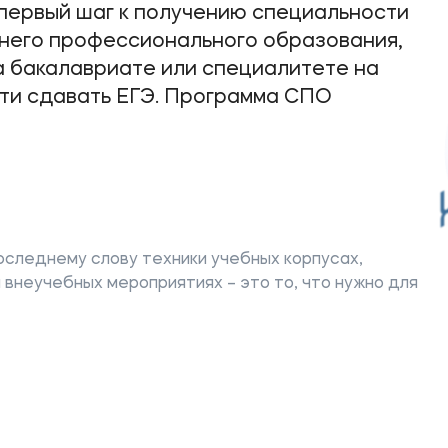
первый шаг к получению специальности
него профессионального образования,
 бакалавриате или специалитете на
ое
Мы в соцсетях
сти сдавать ЕГЭ. Программа СПО
овательной организации
ие реквизиты
оследнему слову техники учебных корпусах,
 внеучебных мероприятиях – это то, что нужно для