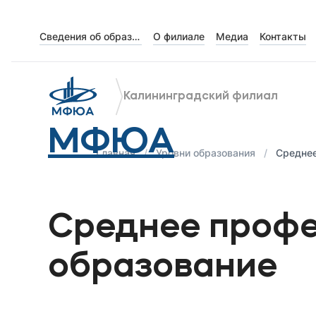
Сведения об образовательной организации
О филиале
Медиа
Контакты
Об университете
Лицензии и документы
Калининградский филиал
Сведения об образовательной организации
МФЮА
Абитуриенту
Главная
Уровни образования
Среднее
Музейно-выставочный центр МФЮА
Наука
Среднее проф
Абитуриентам
образование
Студентам