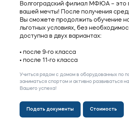
Волгоградский филиал МФЮА – это 
вашей мечты! После получения сред
Вы сможете продолжить обучение на
Приемная комиссия
Полезн
льготных условиях, без необходимо
доступна в двух вариантах:
+7 (495) 221-10-01
Об образ
+7 (800) 200-80-66
Банковск
• после 9-го класса
• после 11-го класса
Учиться рядом с домом в оборудованных по п
заниматься спортом и активно развиваться на
Вашего успеха!
Подать документы
Стоимость