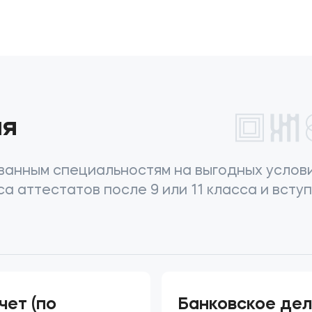
ия
анным специальностям на выгодных услови
а аттестатов после 9 или 11 класса и всту
чет (по
Банковское де