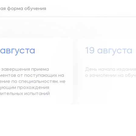
ная форма обучения
 августа
19 августа
 завершения приема
День начала издания
ментов от поступающих на
о зачислении на обу
ение по специальностям, не
ующим прохождения
пительных испытаний