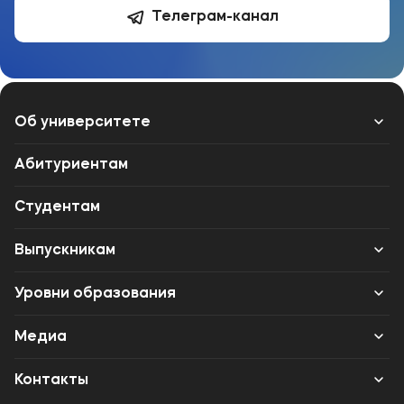
Телеграм-канал
Об университете
Лицензии и документы
Абитуриентам
Сведения об образовательной организации
Студентам
Абитуриенту
Выпускникам
Музейно-выставочный центр МФЮА
Карьера
Уровни образования
Наука
Институт дополнительного образования
Среднее профессиональное образование
Медиа
Высшее образование
Объявления
Контакты