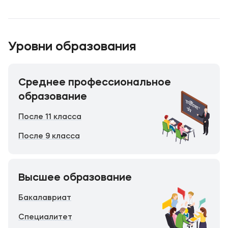
Карьера
Уровни образования
Приемная комиссия
Среднее профессиональное
+7 (495) 221-10-01
образование
+7 (800) 200-80-66
После 11 класса
Полезное
После 9 класса
Об образовательной организации
Банковские реквизиты
Высшее образование
Мы в соцсетях
Бакалавриат
Специалитет