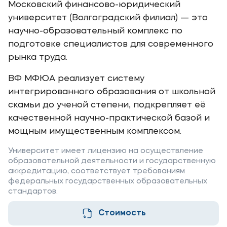
Московский финансово-юридический
Карьера
университет (Волгоградский филиал) — это
Институт дополнительного образования
научно-образовательный комплекс по
подготовке специалистов для современного
Уровни образования
рынка труда.
Среднее профессиональное образование
ВФ МФЮА реализует систему
Высшее образование
интегрированного образования от школьной
скамьи до ученой степени, подкрепляет её
Дополнительное образование
качественной научно-практической базой и
мощным имущественным комплексом.
Медиа
Университет имеет лицензию на осуществление
Объявления
образовательной деятельности и государственную
Новости
аккредитацию, соответствует требованиям
федеральных государственных образовательных
стандартов.
Контакты
Стоимость
Банковские реквизиты