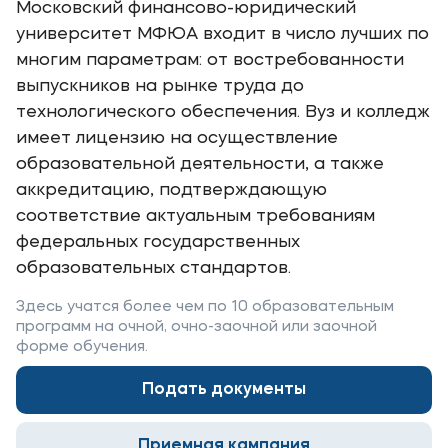
Московский финансово-юридический
Карьера
университет МФЮА входит в число лучших по
Институт дополнительного образования
многим параметрам: от востребованности
выпускников на рынке труда до
Уровни образования
технологического обеспечения. Вуз и колледж
имеет лицензию на осуществление
Среднее профессиональное образование
образовательной деятельности, а также
Высшее образование
аккредитацию, подтверждающую
Дополнительное образование
соответствие актуальным требованиям
федеральных государственных
Медиа
образовательных стандартов.
Объявления
Здесь учатся более чем по 10 образовательным
программ на очной, очно-заочной или заочной
Новости
форме обучения.
Подать документы
Контакты
Банковские реквизиты
Приемная кампания