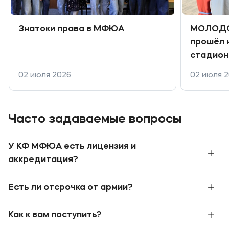
Знатоки права в МФЮА
МОЛОДО
прошёл 
стадион
02 июля 2026
02 июля 
Часто задаваемые вопросы
У КФ МФЮА есть лицензия и
аккредитация?
Лицензия — специальное разрешение на
Есть ли отсрочка от армии?
право осуществления юридическим лицом или
индивидуальным предпринимателем
Да, есть! Отсрочка от призыва на военную
Как к вам поступить?
конкретного вида деятельности (выполнения
службу предоставляется студентам очной
работ, оказания услуг, составляющих