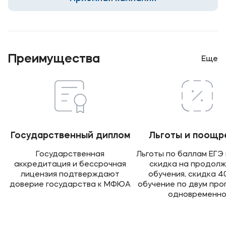
Карьера
Преимущества
Еще
Приемная комиссия
+7 (495) 221-10-01
+7 (800) 200-80-66
Полезное
Государственный диплом
Льготы и поощр
Об образовательной организации
Государственная
Льготы по баллам ЕГЭ 
аккредитация и бессрочная
скидка на продол
Банковские реквизиты
лицензия подтверждают
обучения, скидка 4
доверие государства к МФЮА
обучение по двум пр
Мы в соцсетях
одновременн