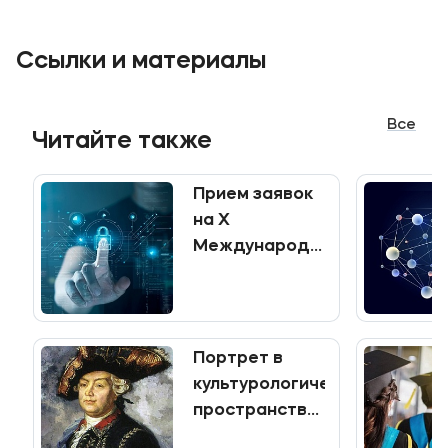
Карьера
Ссылки и материалы
Все
Приемная комиссия
Читайте также
+7 (495) 221-10-01
Прием заявок
+7 (800) 200-80-66
на X
Международную
Полезное
конференцию
Об образовательной организации
QM&DS&IT в
Калининграде
Банковские реквизиты
открыт до 1
Портрет в
мая
культурологическом
Мы в соцсетях
пространстве:
генерал-