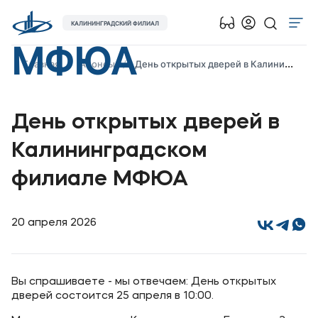
КАЛИНИНГРАДСКИЙ ФИЛИАЛ
МФЮА
Об университете
Главная
Анонсы
День открытых дверей в Калининградском филиале МФЮА
Лицензии и документы
Сведения об образовательной организации
День открытых дверей в
Абитуриенту
Калининградском
Музейно-выставочный центр МФЮА
филиале МФЮА
Наука
Абитуриентам
20 апреля 2026
Студентам
Вы спрашиваете - мы отвечаем: День открытых
дверей состоится 25 апреля в 10:00.
Выпускникам