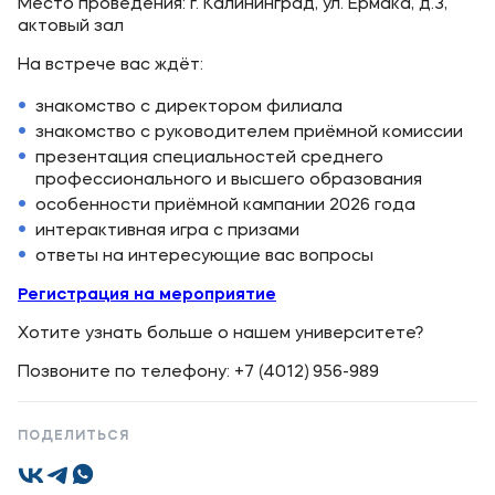
Место проведения: г. Калининград, ул. Ермака, д.3,
Карьера
актовый зал
Институт дополнительного образования
На встрече вас ждёт:
знакомство с директором филиала
Уровни образования
знакомство с руководителем приёмной комиссии
Среднее профессиональное образование
презентация специальностей среднего
профессионального и высшего образования
Высшее образование
особенности приёмной кампании 2026 года
Дополнительное образование
интерактивная игра с призами
ответы на интересующие вас вопросы
Медиа
Регистрация на мероприятие
Хотите узнать больше о нашем университете?
Объявления
Новости
Позвоните по телефону: +7 (4012) 956-989
Контакты
ПОДЕЛИТЬСЯ
Банковские реквизиты