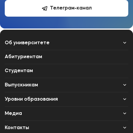
Телеграм-канал
Об университете
Лицензии и документы
Абитуриентам
Сведения об образовательной организации
Студентам
Абитуриенту
Выпускникам
Музейно-выставочный центр МФЮА
Карьера
Уровни образования
Наука
Институт дополнительного образования
Среднее профессиональное образование
Медиа
Высшее образование
Объявления
Контакты