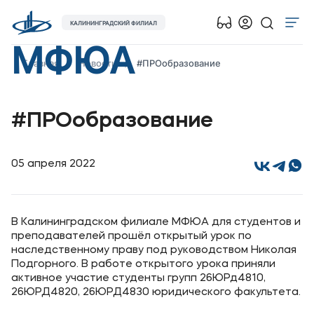
КАЛИНИНГРАДСКИЙ ФИЛИАЛ
МФЮА
Об университете
Главная
Новости
#ПРОобразование
Лицензии и документы
Сведения об образовательной организации
#ПРОобразование
Абитуриенту
Музейно-выставочный центр МФЮА
05 апреля 2022
Наука
Абитуриентам
В Калининградском филиале МФЮА для студентов и
преподавателей прошёл открытый урок по
наследственному праву под руководством Николая
Студентам
Подгорного. В работе открытого урока приняли
активное участие студенты групп 26ЮРд4810,
26ЮРД4820, 26ЮРД4830 юридического факультета.
Выпускникам