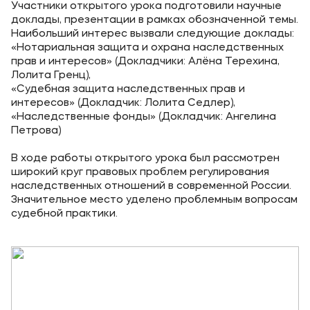
Карьера
Участники открытого урока подготовили научные
доклады, презентации в рамках обозначенной темы.
Институт дополнительного образования
Наибольший интерес вызвали следующие доклады:
«Нотариальная защита и охрана наследственных
прав и интересов» (Докладчики: Алёна Терехина,
Уровни образования
Лолита Гренц),
«Судебная защита наследственных прав и
Среднее профессиональное образование
интересов» (Докладчик: Лолита Седлер),
«Наследственные фонды» (Докладчик: Ангелина
Высшее образование
Петрова)
Дополнительное образование
В ходе работы открытого урока был рассмотрен
широкий круг правовых проблем регулирования
Медиа
наследственных отношений в современной России.
Значительное место уделено проблемным вопросам
Объявления
судебной практики.
Новости
Контакты
Банковские реквизиты