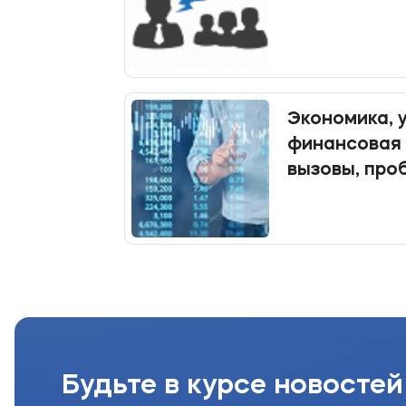
Экономика, 
финансовая 
вызовы, про
МФЮА пригл
участие в к
Будьте в курсе новостей