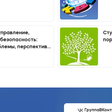
управление,
Ст
безопасность:
пор
блемы, перспективы.
ашает принять
онференции
Группа
ВКон