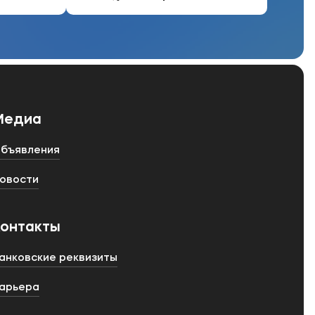
Медиа
бъявления
овости
Контакты
анковские реквизиты
арьера