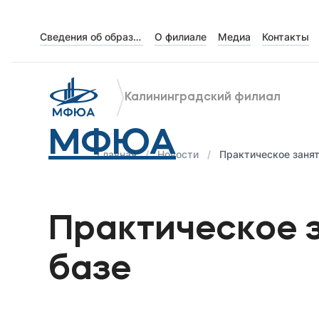
Сведения об образовательной организации
О филиале
Медиа
Контакты
Об университете
Лицензии и документы
Калининградский филиал
Сведения об образовательной организации
МФЮА
Абитуриенту
Главная
Новости
Практическое занят
Музейно-выставочный центр МФЮА
Наука
Практическое з
Абитуриентам
базе
Студентам