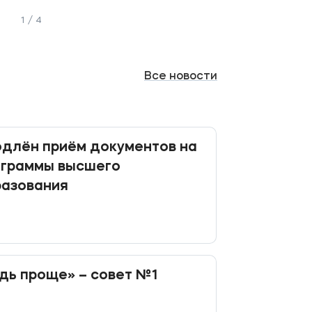
1 / 4
Все
новости
длён приём документов на
ограммы высшего
разования
дь проще» – совет №1