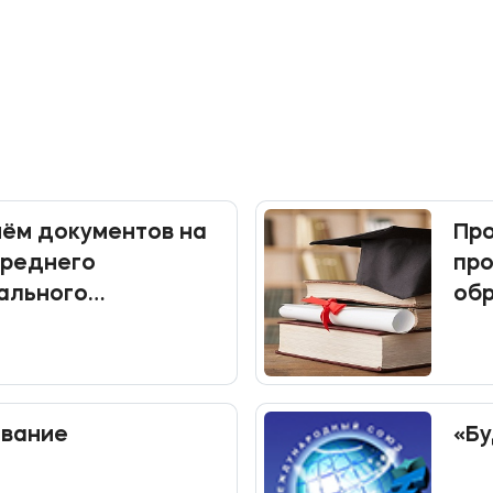
ём документов на
Про
среднего
пр
ального
об
я
вание
«Бу