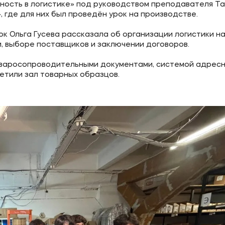
ость в логистике» под руководством преподавателя Т
где для них был проведён урок на производстве.
ок Ольга Гусева рассказала об организации логистики н
ое
Мы в соцсетях
, выборе поставщиков и заключении договоров.
оваросопроводительными документами, системой адрес
овательной организации
етили зал товарных образцов.
ие реквизиты