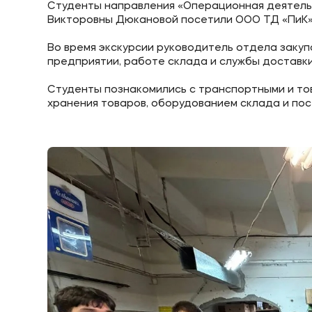
Студенты направления «Операционная деятельн
Викторовны Дюкановой посетили ООО ТД «ПиК», 
Во время экскурсии руководитель отдела закуп
Приемная комиссия
Полезн
предприятии, работе склада и службы доставки
Студенты познакомились с транспортными и т
+7 (495) 221-10-01
Об образ
хранения товаров, оборудованием склада и пос
+7 (800) 200-80-66
Банковск