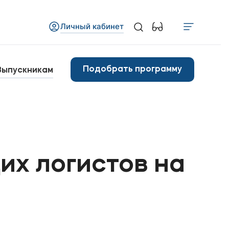
Личный кабинет
Медиа
бъявления
Подобрать программу
Выпускникам
овости
Контакты
анковские реквизиты
их логистов на
арьера