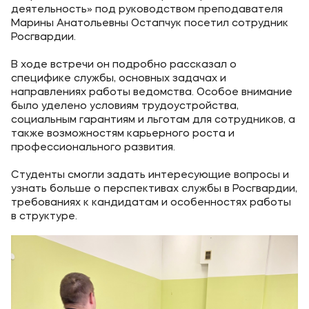
Карьера
деятельность» под руководством преподавателя
Марины Анатольевны Остапчук посетил сотрудник
Институт дополнительного образования
Росгвардии.
В ходе встречи он подробно рассказал о
Уровни образования
специфике службы, основных задачах и
направлениях работы ведомства. Особое внимание
Среднее профессиональное образование
было уделено условиям трудоустройства,
Высшее образование
социальным гарантиям и льготам для сотрудников, а
также возможностям карьерного роста и
Дополнительное образование
профессионального развития.
Студенты смогли задать интересующие вопросы и
Медиа
узнать больше о перспективах службы в Росгвардии,
требованиях к кандидатам и особенностях работы
Объявления
в структуре.
Новости
Контакты
Банковские реквизиты