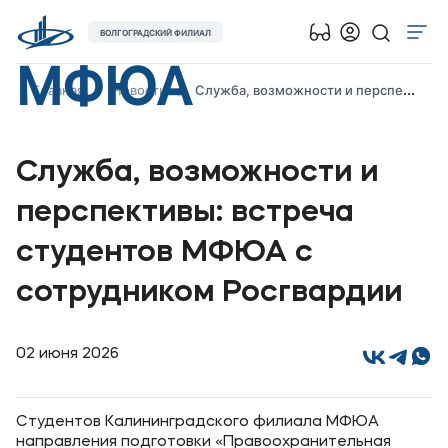
ВОЛГОГРАДСКИЙ ФИЛИАЛ
МФЮА
Об университете
Главная
Новости
Служба, возможности и перспективы: встреча студентов МФЮА с сотрудником Росгвардии
Лицензии и документы
Сведения об образовательной организации
Служба, возможности и
Абитуриенту
перспективы: встреча
Музейно-выставочный центр МФЮА
студентов МФЮА с
Наука
сотрудником Росгвардии
Абитуриентам
02 июня 2026
Студентам
Выпускникам
Студентов Калининградского филиала МФЮА
направления подготовки «Правоохранительная