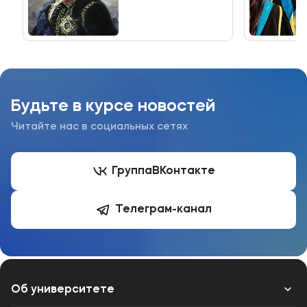
генерал-
фельдмаршал
Подобрать программу
П.А. Румянцев
Будьте в курсе новостей
Читайте нас в социальных сетях
Группа
ВКонтакте
Телеграм-канал
Об университете