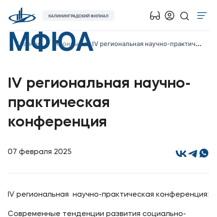
КАЛИНИНГРАДСКИЙ ФИЛИАЛ
МФЮА
Об университете
Главная
Анонсы
IV региональная научно-практическая конференция
Лицензии и документы
Сведения об образовательной организации
IV региональная научно-
Абитуриенту
практическая
Музейно-выставочный центр МФЮА
конференция
Наука
Абитуриентам
07 февраля 2025
Студентам
IV региональная научно-практическая конференция:
Выпускникам
Современные тенденции развития социально-