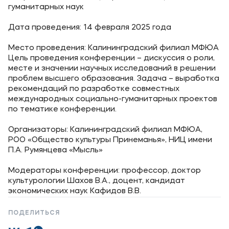
Карьера
гуманитарных наук
Институт дополнительного образования
Дата проведения: 14 февраля 2025 года
Место проведения: Калининградский филиал МФЮА
Уровни образования
Цель проведения конференции – дискуссия о роли,
месте и значении научных исследований в решении
Среднее профессиональное образование
проблем высшего образования. Задача – выработка
Высшее образование
рекомендаций по разработке совместных
международных социально-гуманитарных проектов
Дополнительное образование
по тематике конференции.
Организаторы: Калининградский филиал МФЮА,
Медиа
РОО «Общество культуры Принеманья», НИЦ имени
П.А. Румянцева «Мысль»
Объявления
Модераторы конференции: профессор, доктор
Новости
культурологии Шахов В.А., доцент, кандидат
экономических наук Кафидов В.В.
Контакты
ПОДЕЛИТЬСЯ
Банковские реквизиты