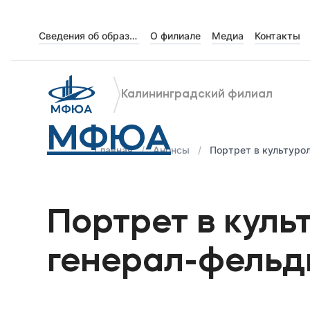
Сведения об образовательной организации
О филиале
Медиа
Контакты
Об университете
Лицензии и документы
Калининградский филиал
Сведения об образовательной организации
МФЮА
Абитуриенту
Главная
Анонсы
Портрет в культуро
Музейно-выставочный центр МФЮА
Наука
Портрет в куль
Абитуриентам
генерал-фельд
Студентам