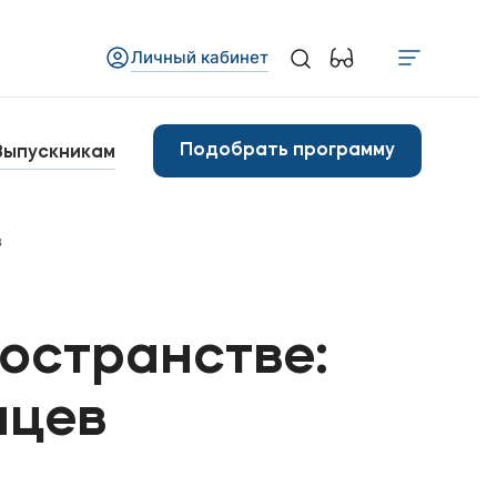
Личный кабинет
Медиа
бъявления
Подобрать программу
Выпускникам
овости
в
Контакты
анковские реквизиты
ространстве:
арьера
нцев