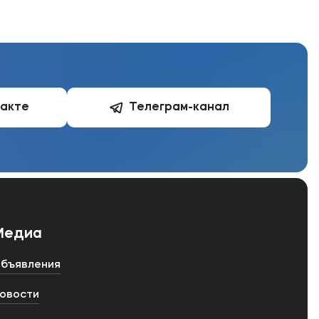
такте
Телеграм-канал
Медиа
бъявления
овости