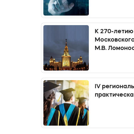
открыт до 1
К 270-летию
Московского
М.В. Ломонос
грандиозног
IV региональная н
практическа