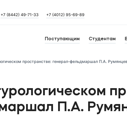
+7 (8442) 49-71-33
+7 (4012) 95-69-89
Выпускникам
Карьера
О
Поступающим
Студентам
Институт дополнительного образования
Н
логическом пространстве: генерал-фельдмаршал П.А. Румянце
Уровни образования
Среднее профессиональное образование
Б
турологическом п
Высшее образование
К
Дополнительное образование
маршал П.А. Румя