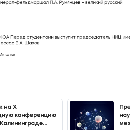
енерал-фельдмаршал П.А. Румянцев – великий русский
ое
Мы в соцсетях
ФЮА Перед студентами выступит председатель НИЦ име
овательной организации
фессор В.А. Шахов
ие реквизиты
«Мысль»
к на X
Пр
ную конференцию
нау
 Калининграде
меж