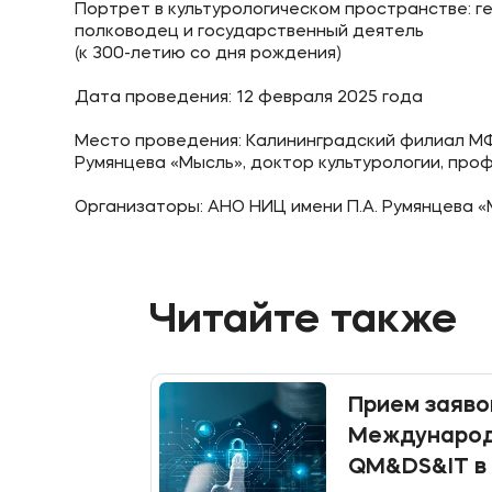
Портрет в культурологическом пространстве: г
полководец и государственный деятель
(к 300-летию со дня рождения)
Приемная комиссия
Полезн
Дата проведения: 12 февраля 2025 года
Место проведения: Калининградский филиал М
+7 (495) 221-10-01
Об образ
Румянцева «Мысль», доктор культурологии, про
+7 (800) 200-80-66
Банковск
Организаторы: АНО НИЦ имени П.А. Румянцева 
Читайте также
Прием заяво
Международ
QM&DS&IT в