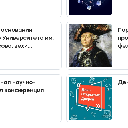
 мая
 основания
Пор
 Университета им.
про
ова: вехи
фел
о пути
аучно-
Ден
я конференция